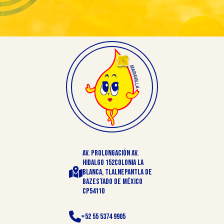
AV. Prolongación AV.
Hidalgo 152Colonia La
Blanca, Tlalnepantla de
BazEstado de México
CP54110
+52 55 5374 9905