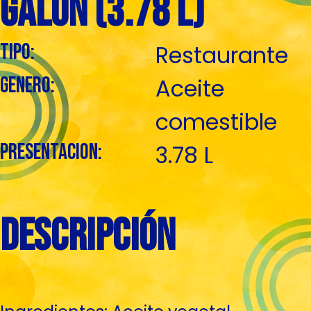
Galón (3.78 L)
tipo:
Restaurante
genero:
Aceite
comestible
presentacion:
3.78 L
descripción